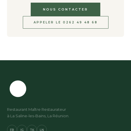
NOUS CONTACTER
APPELER LE 0262 49 48 68
Restaurant Maître Restaurateur
à La Saline-les-Bains, La Réunion.
FB
IG
TK
LN