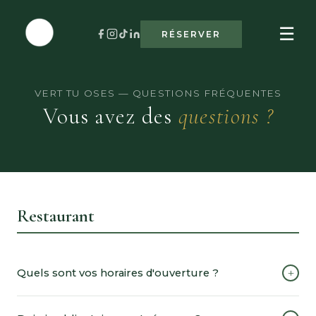
ACCUEIL
☰
RÉSERVER
RESTAURANT
SÉMINAIRE
VERT TU OSES — QUESTIONS FRÉQUENTES
Vous avez des
questions ?
ÉVÉNEMENTS & PRIVATISATION
CONTACT
RÉSERVER UNE TABLE
Restaurant
+
Quels sont vos horaires d'ouverture ?
Déjeuner :
du mardi au dimanche, de 12h00 à 14h30.